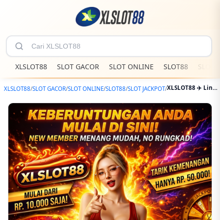
XLSLOT88
SLOT GACOR
SLOT ONLINE
SLOT88
SLOT 
XLSLOT88 ✈️ Link Situs Slot Online Gacor Slot88 Gampang Jackpot Maxwin 2026
XLSLOT88
/
SLOT GACOR
/
SLOT ONLINE
/
SLOT88
/
SLOT JACKPOT
/