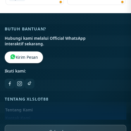
BUTUH BANTUAN?
Hubungi kami melalui Official WhatsApp
interaktif sekarang.
Kirim Pesan
Ikuti kami:
TENTANG XLSLOT88
Tentang Kami
Kontak Kami
Lokasi Toko