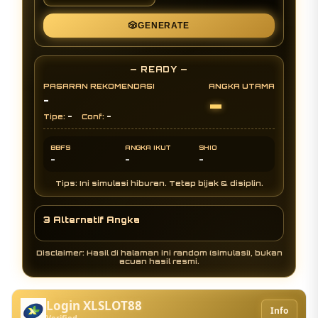
🎲
GENERATE
— READY —
PASARAN REKOMENDASI
ANGKA UTAMA
-
-
-
-
Tipe:
Conf:
BBFS
ANGKA IKUT
SHIO
-
-
-
Tips: Ini simulasi hiburan. Tetap bijak & disiplin.
3 Alternatif Angka
Disclaimer: Hasil di halaman ini random (simulasi), bukan
acuan hasil resmi.
Login XLSLOT88
Info
Verified